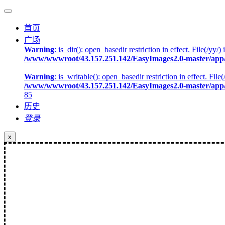
首页
广场
Warning
: is_dir(): open_basedir restriction in effect. File(/
/www/wwwroot/43.157.251.142/EasyImages2.0-master/app/
Warning
: is_writable(): open_basedir restriction in effect. F
/www/wwwroot/43.157.251.142/EasyImages2.0-master/app/
85
历史
登录
x