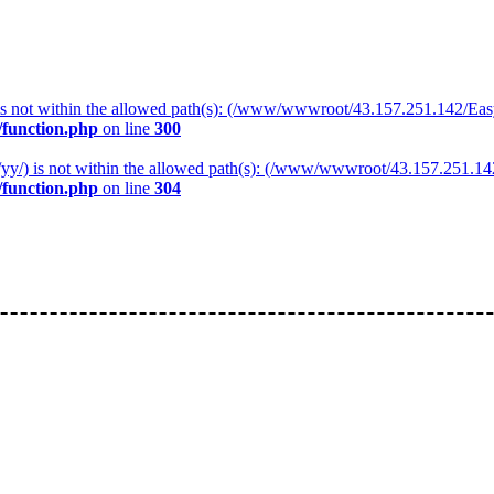
yy/) is not within the allowed path(s): (/www/wwwroot/43.157.251.142/Ea
function.php
on line
300
ile(/yy/) is not within the allowed path(s): (/www/wwwroot/43.157.251.1
function.php
on line
304