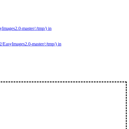
syImages2.0-master/:/tmp/) in
42/EasyImages2.0-master/:/tmp/) in